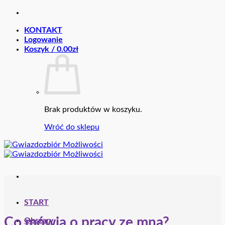
Przewiń
do
KONTAKT
zawartości
Logowanie
Koszyk /
0.00
zł
Brak produktów w koszyku.
Wróć do sklepu
START
Co mówią o pracy ze mną?
Obszary