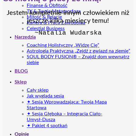
Finanse & Obfitość
TY & Twoja Metamorfoza
Jestem kompletnie innym człowiekiem niż
Miłość & Relacje
jeszcze kilka miesięcy temu!
Kariera & Praca Zawodowa
Celestial Business
~Natalia Wudarska
Narzędzia
Coaching Holistyczny „Widzę Cię”
Astrologia Praktyczna „Zejdź z gwiazd na ziemię”
SOUL BODY FUSION® – Znajdź dom wewnątrz
siebie
BLOG
Sklep
Cały sklep
Jak wygląda sesja
✦ Sesja Wprowadzająca: Twoja Mapa
Startowa
✦ Sesja Głęboka – Integracja Ciało-
Umysł-Dusza
✦ Pakiet 4 spotkań
Opinie